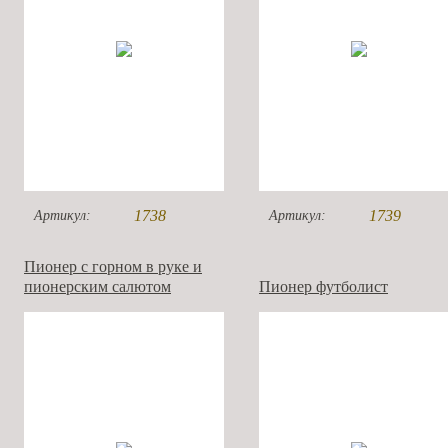
1738
1739
Артикул:
Артикул:
Пионер с горном в руке и
пионерским салютом
Пионер футболист