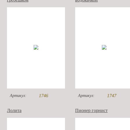
1746
1747
Артикул:
Артикул:
Лолита
Пионер горнист