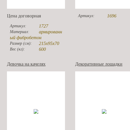
Цена договорная
1696
Артикул:
1727
Артикул:
армированн
Материал:
ый фибробетон
215x95x70
Размер (см):
600
Вес (кг):
Девочка на качелях
Декоративные лошадки