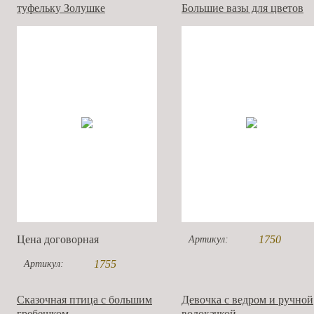
туфельку Золушке
Большие вазы для цветов
Цена договорная
1750
Артикул:
1755
Артикул:
Сказочная птица с большим
Девочка с ведром и ручной
гребешком
водокачкой