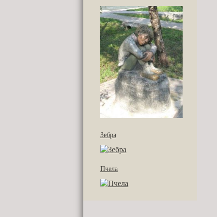
Зебра
Пчела