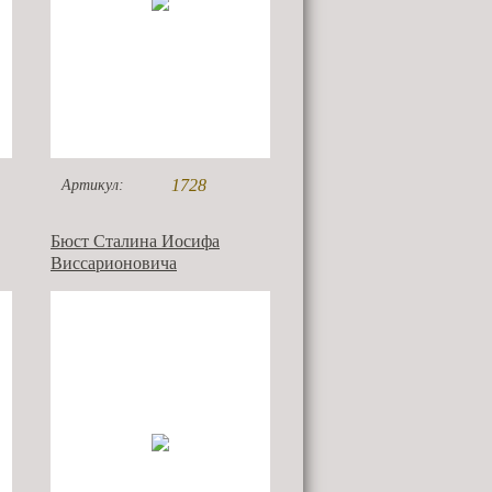
1728
Артикул:
Бюст Сталина Иосифа
Виссарионовича