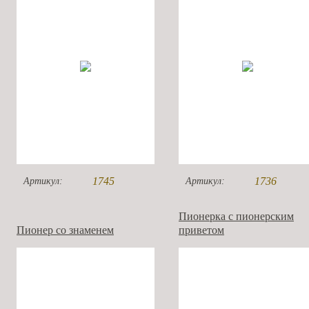
1745
1736
Артикул:
Артикул:
Пионерка с пионерским
Пионер со знаменем
приветом