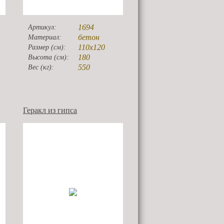
1694
Артикул:
бетон
Материал:
110x120
Размер (см):
180
Высота (см):
550
Вес (кг):
Геракл из гипса