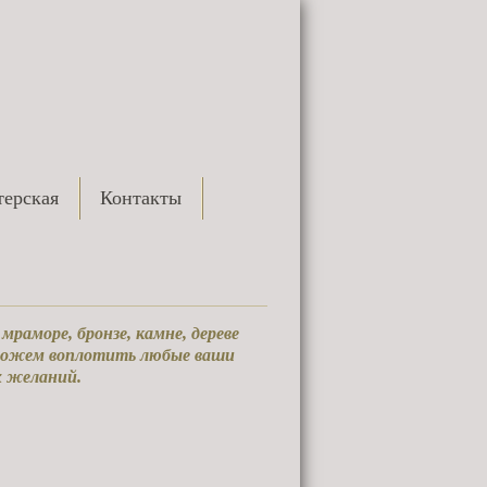
ерская
Контакты
раморе, бронзе, камне, дереве
 можем воплотить любые ваши
х желаний.