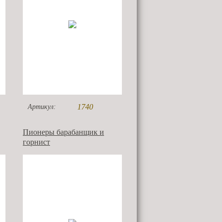
1740
Артикул:
Пионеры барабанщик и
горнист