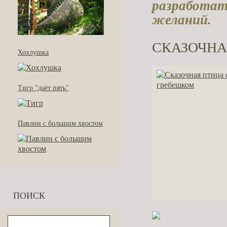
разработат
желаний.
СКАЗОЧНА
Хохлушка
Тигр "даёт пять"
Павлин с большим хвостом
ПОИСК