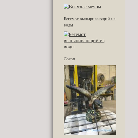
Бегемот выныривающий из
воды
Сокол