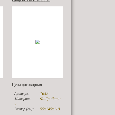
Цена договорная
1652
Артикул:
Фибробето
Материал:
н
55х145х110
Размер (см):