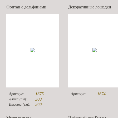
Фонтан с дельфинами
Декоративные лошадки
1675
1674
Артикул:
Артикул:
300
Длина (см):
260
Высота (см):
Мудрые львы
Небесный лев Будды