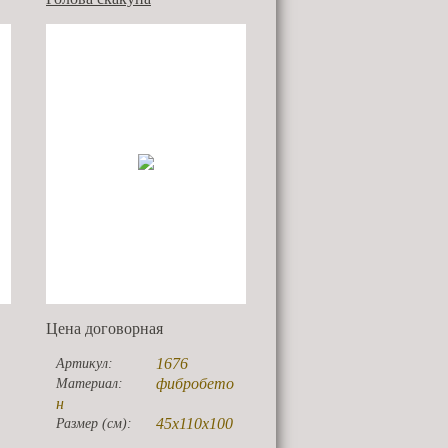
Цена договорная
1676
Артикул:
фибробето
Материал:
н
45х110х100
Размер (см):