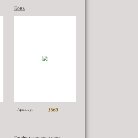
Конь
1668
Артикул:
Грифон золотого века