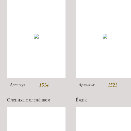
1514
1521
Артикул:
Артикул:
Олениха с оленёнком
Ёжик