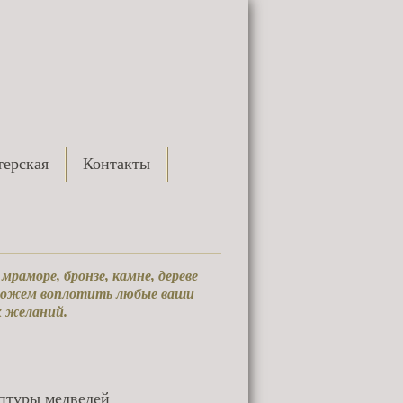
ерская
Контакты
раморе, бронзе, камне, дереве
 можем воплотить любые ваши
х желаний.
птуры медведей