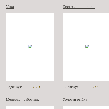
Утка
Бронзовый павлин
1601
1603
Артикул:
Артикул:
Медведь - работник
Золотая рыбка