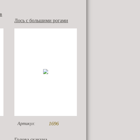
в
Лось с большими рогами
1696
Артикул:
Голова скакуна