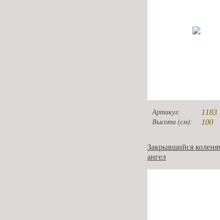
1183
Артикул:
100
Высота (см):
Закрывшийся коленя
ангел