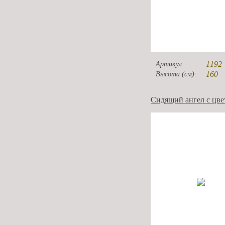
1192
Артикул:
160
Высота (см):
Сидящий ангел с цве