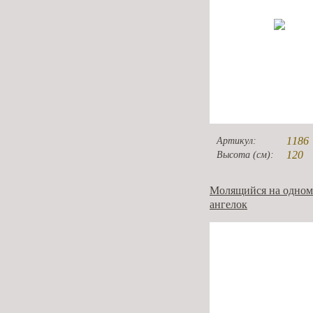
1186
Артикул:
120
Высота (см):
Молящийся на одном
ангелок