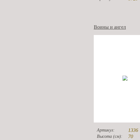
Воины и ангел
1336
Артикул:
70
Высота (см):