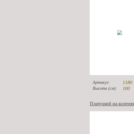
1180
Артикул:
100
Высота (см):
Плачущий на коленях