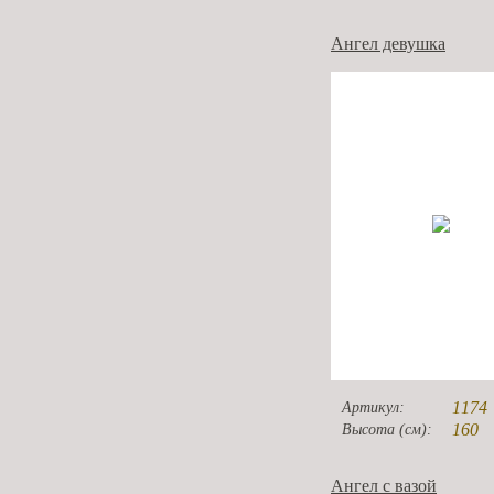
Ангел девушка
1174
Артикул:
160
Высота (см):
Ангел с вазой